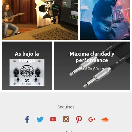
As bajo la
Máxima claridad y
manga
performance
Beat It
Bird On A Wire
Seguinos